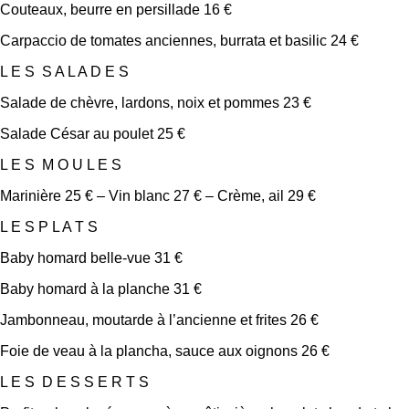
Couteaux, beurre en persillade 16 €
Carpaccio de tomates anciennes, burrata et basilic 24 €
L E S S A L A D E S
Salade de chèvre, lardons, noix et pommes 23 €
Salade César au poulet 25 €
L E S M O U L E S
Marinière 25 € – Vin blanc 27 € – Crème, ail 29 €
L E S P L A T S
Baby homard belle-vue 31 €
Baby homard à la planche 31 €
Jambonneau, moutarde à l’ancienne et frites 26 €
Foie de veau à la plancha, sauce aux oignons 26 €
L E S D E S S E R T S