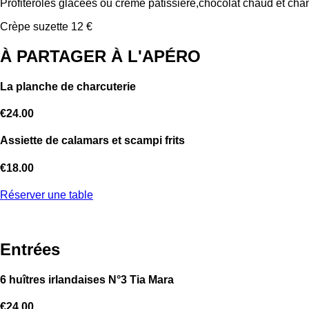
Profiteroles glacées ou crème pâtissière,chocolat chaud et chant
Crèpe suzette 12 €
À PARTAGER À L'APÉRO
La planche de charcuterie
€24.00
Assiette de calamars et scampi frits
€18.00
Réserver une table
Entrées
6 huîtres irlandaises N°3 Tia Mara
€24.00