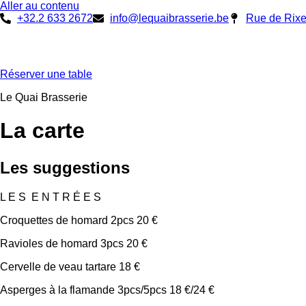
Aller au contenu
+32.2 633 2672
info@lequaibrasserie.be
Rue de Rixe
Réserver une table
Le Quai Brasserie
La
carte
Les suggestions
L E S E N T R É E S
Croquettes de homard 2pcs 20 €
Ravioles de homard 3pcs 20 €
Cervelle de veau tartare 18 €
Asperges à la flamande 3pcs/5pcs 18 €/24 €